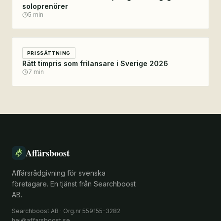
soloprenörer
5
min
PRISSÄTTNING
Rätt timpris som frilansare i Sverige 2026
7
min
Affärsboost
Affärsrådgivning för svenska
företagare. En tjänst från Searchboost
AB.
Searchboost AB · Org.nr 559155-3282
hej@affarsboost.se