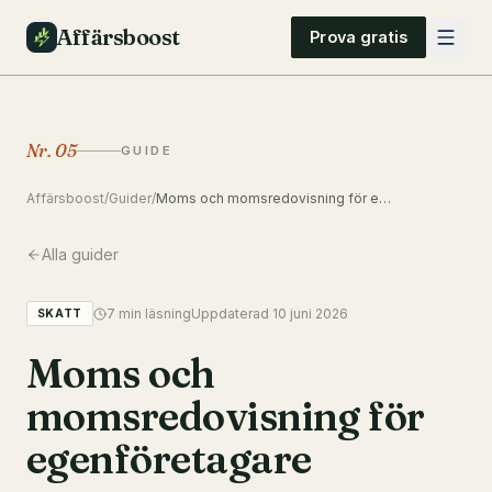
Affärsboost
Prova gratis
Nr.
05
GUIDE
Affärsboost
/
Guider
/
Moms och momsredovisning för egenföretagare
Alla guider
7
min läsning
Uppdaterad
10 juni 2026
SKATT
Moms och
momsredovisning för
egenföretagare