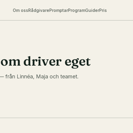
Om oss
Rådgivare
Promptar
Program
Guider
Pris
som driver eget
t — från Linnéa, Maja och teamet.