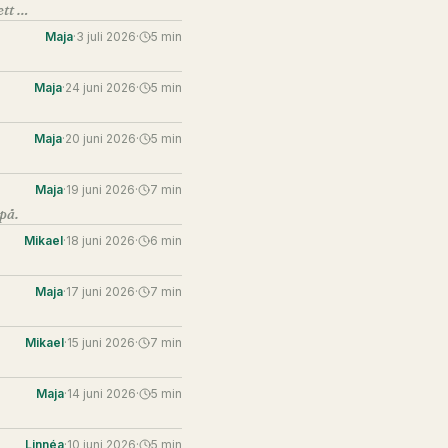
Ingen plan överlever kontakten med verkligheten. Det är inte ett argument mot planering — det är ett argument mot fel typ av planering.
Maja
·
3 juli 2026
·
5
min
Maja
·
24 juni 2026
·
5
min
Maja
·
20 juni 2026
·
5
min
Maja
·
19 juni 2026
·
7
min
på.
Mikael
·
18 juni 2026
·
6
min
Maja
·
17 juni 2026
·
7
min
Mikael
·
15 juni 2026
·
7
min
Maja
·
14 juni 2026
·
5
min
Linnéa
·
10 juni 2026
·
5
min