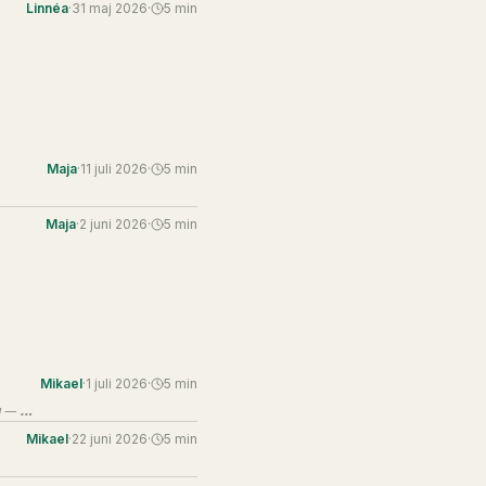
Linnéa
·
31 maj 2026
·
5
min
Maja
·
11 juli 2026
·
5
min
Maja
·
2 juni 2026
·
5
min
Mikael
·
1 juli 2026
·
5
min
Det är inte för storbolag. Det är ett av de mest effektiva verktygen för soloföretagare och småbolag — och nästan ingen använder det.
Mikael
·
22 juni 2026
·
5
min