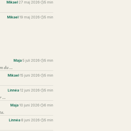
Mikael
·
27 maj 2026
·
5
min
Mikael
·
19 maj 2026
·
5
min
Maja
·
5 juli 2026
·
5
min
Det du oroas för är sällan det som faktiskt är svårt. Det svåra är subtilare — och mer hanterbart om du vet om det.
Mikael
·
15 juni 2026
·
5
min
Linnéa
·
12 juni 2026
·
5
min
Onboarding är inte IT-access och en kontorsrundtur. Det är det viktigaste ledarskapsarbetet du gör med en ny person.
Maja
·
10 juni 2026
·
6
min
ta.
Linnéa
·
8 juni 2026
·
5
min