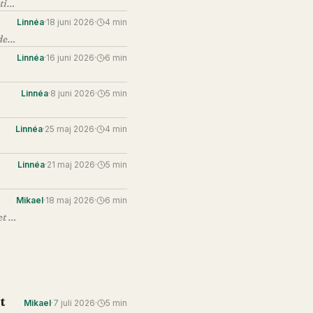
Varför de flesta nätverksträffar bara blir en hög med papper och hur du skapar relationer som faktiskt leder vidare.
Linnéa
·
18 juni 2026
·
4
min
Det är möjligt att gå skilda vägar på ett sätt som lämnar dörren öppen. Det kräver bara att du gör det rätt.
Linnéa
·
16 juni 2026
·
6
min
Linnéa
·
8 juni 2026
·
5
min
Linnéa
·
25 maj 2026
·
4
min
Linnéa
·
21 maj 2026
·
5
min
Mikael
·
18 maj 2026
·
6
min
Det tuffaste med att driva eget är inte ekonomin, skatterna eller konkurrenterna. Det är att göra det ensam.
t
Mikael
·
7 juli 2026
·
5
min