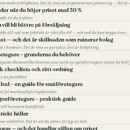
der när du höjer priset med 30 %
nda än du fruktar.
vill bli bättre på försäljning
guide till vad som faktiskt är värt din tid — och vad du kan hoppa över.
nst — och det är skillnaden som ruinerar bolag
å i konkurs. Det är inte en paradox. Det är bokföring.
etagare – grunderna du behöver
ktigaste ekonomiska bitarna som varje ny egenföretagare måste ha koll 
k checklista och rätt ordning
re än juridiken
val – en guide för småföretagare
 på fel marknadsföringskanaler.
genföretagare – praktisk guide
 till konstant kundflöde
tiskt håller
ar ambition. Det är att du sätter fel typ av mål.
loras — och det handlar sällan om priset