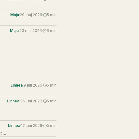
Maja
·
29 maj 2026
·
5
min
Maja
·
23 maj 2026
·
6
min
Linnéa
·
9 juli 2026
·
5
min
Linnéa
·
26 juni 2026
·
5
min
Linnéa
·
12 juni 2026
·
5
min
Det är inte ett tecken på att du saknar kompetens. Det är ett tecken på att du bryr dig om att göra ett bra jobb.