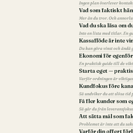
Vad som faktiskt hän
Mer än du tror. Och annorlu
Vad du ska läsa om du 
Inte en lista med titlar. En 
Kassaflöde är inte vi
Du kan göra vinst och ändå g
Ekonomi för egenför
En praktisk guide till de vi
Starta eget — praktis
Varför ordningen är viktiga
Kundfokus före kanal
Så undviker du att slösa tid
Få fler kunder som e
Så går du från leveransfokus
Att sätta mål som fak
Problemet är inte att du sakn
Varför din offert för