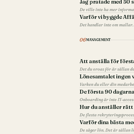
Jag pratade med 50 s
De ville inte ha mer informa
Varför vi byggde Affä
Det handlar inte om mallar. 
06
MANAGEMENT
Att anställa för förs
Lönesamtalet ingen v
Varken du eller din medarbet
De första 90 dagarn
Hur du anställer rätt
De flesta rekryteringsprocess
Varför dina bästa me
De säger lön. Det är sällan 