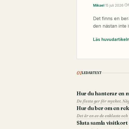
Mikael
·
15 juli 2026
·
Det finns en be
den nästan inte i
Läs huvudartikel
01
LEDARTEXT
Hur du hanterar en m
De flesta ger för mycket. Någ
Hur du ber om en re
Sluta samla visitkort