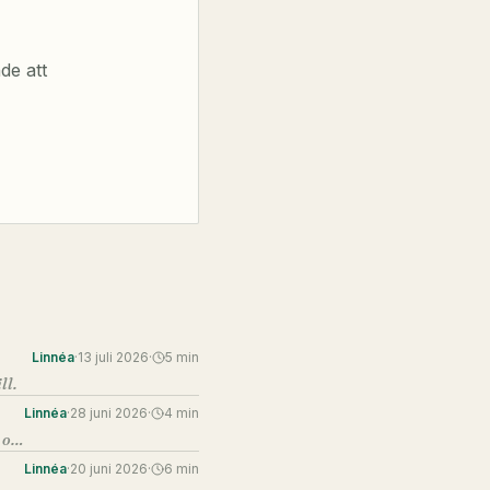
de att
Linnéa
·
13 juli 2026
·
5
min
ll.
Linnéa
·
28 juni 2026
·
4
min
Det är en av de enklaste och mest underskattade tillväxtkanalerna — och de flesta skjuter upp det i oändlighet.
Linnéa
·
20 juni 2026
·
6
min