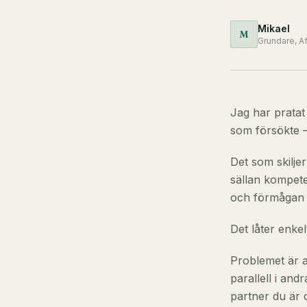
Mikael
M
Grundare, A
Jag har pratat
som försökte 
Det som skiljer
sällan kompeten
och förmågan a
Det låter enkel
Problemet är a
parallell i an
partner du är