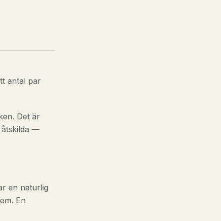
t antal par
ken. Det är
 åtskilda —
ar en naturlig
fem. En