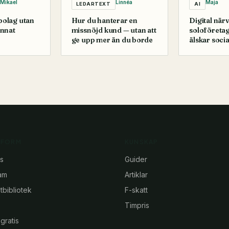
Mikael
Linnéa
Maja
LEDARTEXT
AI
 bolag utan
Hur du hanterar en
Digital när
annat
missnöjd kund — utan att
soloföretag
ge upp mer än du borde
älskar soci
TFORM
KUNSKAP
s
Guider
am
Artiklar
bibliotek
F-skatt
Timpris
gratis