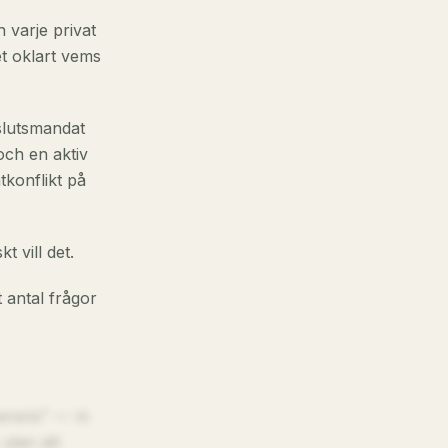
h varje privat
et oklart vems
eslutsmandat
och en aktiv
tkonflikt på
t vill det.
t antal frågor
verens" — ni
 utan att