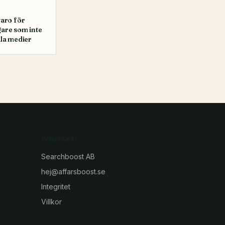
varo för
are som inte
ala medier
KONTAKT
Searchboost AB
hej@affarsboost.se
Integritet
Villkor