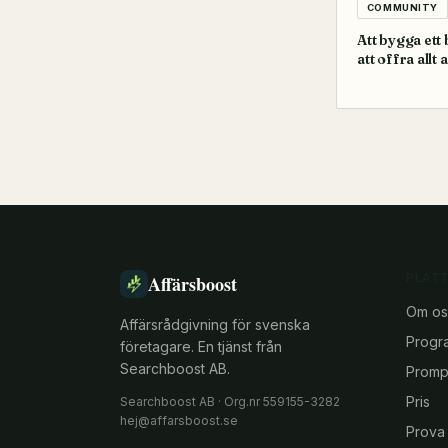
COMMUNITY
Att bygga ett
att offra allt 
PLAT
Affärsboost
Om os
Affärsrådgivning för svenska
Progr
företagare. En tjänst från
Searchboost AB.
Prompt
Pris
Searchboost AB · Org.nr 559155-3282
hej@affarsboost.se
Prova 