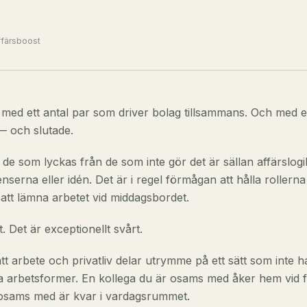
ffärsboost
 med ett antal par som driver bolag tillsammans. Och med et
— och slutade.
 de som lyckas från de som inte gör det är sällan affärslogi
serna eller idén. Det är i regel förmågan att hålla rollerna
tt lämna arbetet vid middagsbordet.
t. Det är exceptionellt svårt.
tt arbete och privatliv delar utrymme på ett sätt som inte h
dra arbetsformer. En kollega du är osams med åker hem vid 
 osams med är kvar i vardagsrummet.