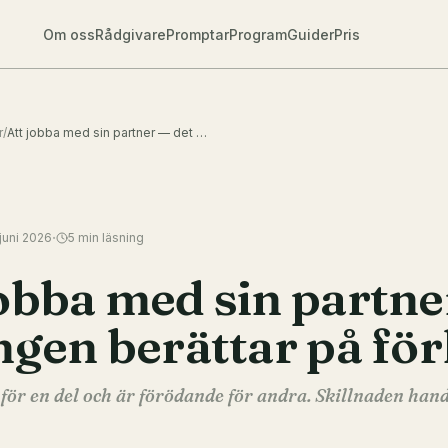
Om oss
Rådgivare
Promptar
Program
Guider
Pris
r
/
Att jobba med sin partner — det ingen berättar på förhand
·
juni 2026
5
min läsning
jobba med sin partne
ingen berättar på fö
för en del och är förödande för andra. Skillnaden han