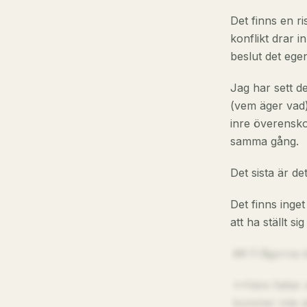
Det finns en ri
konflikt drar i
beslut det egen
Jag har sett de
(vem äger vad),
inre överensko
samma gång.
Det sista är de
Det finns inget
att ha ställt s
## Frågorna d
**Vem fattar 
kommer inte al