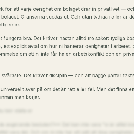
sk för att varje oenighet om bolaget drar in privatlivet — oc
n bolaget. Gränserna suddas ut. Och utan tydliga roller är d
tligen är.
t fungera bra. Det kräver nästan alltid tre saker: tydliga b
 ett explicit avtal om hur ni hanterar oenigheter i arbetet, 
mmelse om att ni inte får ha en arbetskonflikt och en priva
t svåraste. Det kräver disciplin — och att bägge parter faktisk
 universellt svar på om det är rätt eller fel. Men det finns et
ig innan man börjar.
u bör ställa er
de avgörande besluten?** Det kan inte vara "vi är alltid ö
ltid vara det. Och om ni inte har ett sätt att lösa oenigheter