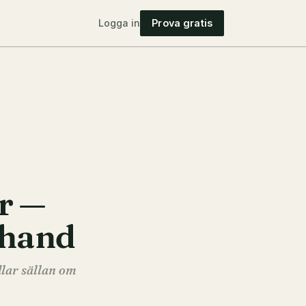
Logga in
Prova gratis
r —
rhand
dlar sällan om