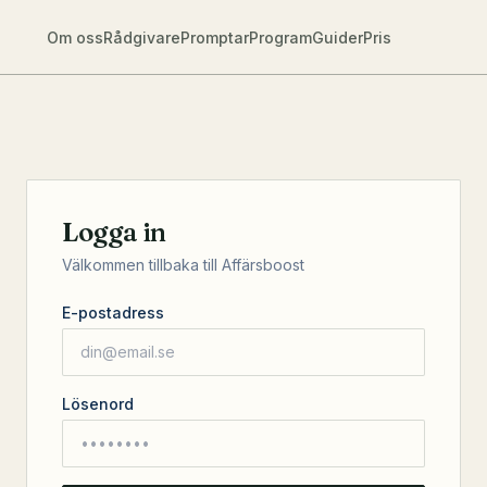
Om oss
Rådgivare
Promptar
Program
Guider
Pris
Logga in
Välkommen tillbaka till Affärsboost
E-postadress
Lösenord