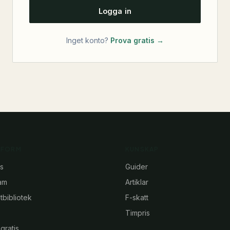
Logga in
Inget konto?
Prova gratis →
TFORM
KUNSKAP
s
Guider
am
Artiklar
bibliotek
F-skatt
Timpris
gratis