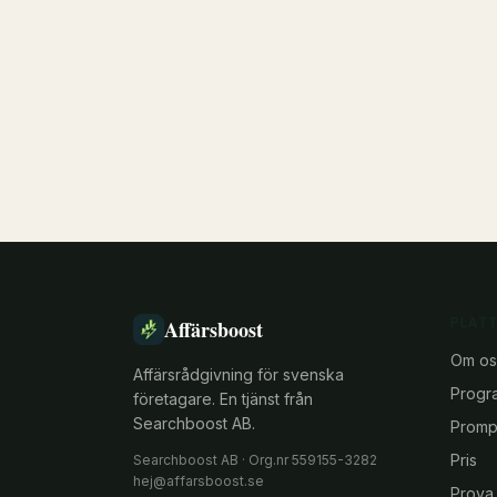
PLAT
Affärsboost
Om os
Affärsrådgivning för svenska
Progr
företagare. En tjänst från
Searchboost AB.
Prompt
Pris
Searchboost AB · Org.nr 559155-3282
hej@affarsboost.se
Prova 