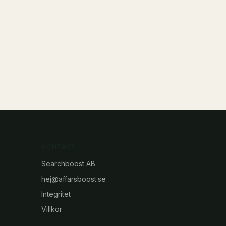
KONTAKT
Searchboost AB
hej@affarsboost.se
Integritet
Villkor