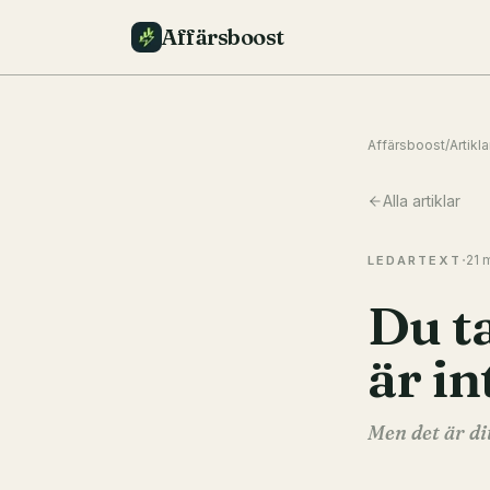
Affärsboost
Affärsboost
/
Artikla
Alla artiklar
·
21 
LEDARTEXT
Du ta
är in
Men det är di