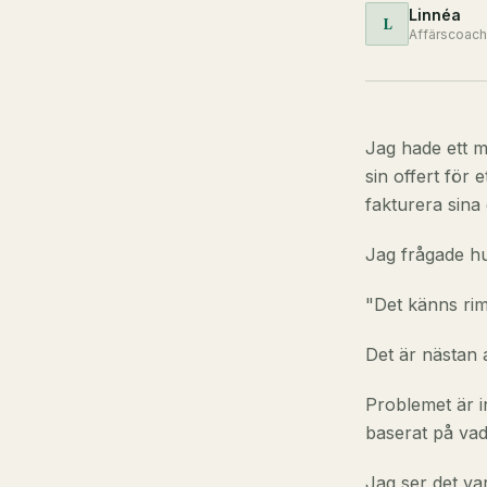
Linnéa
L
Affärscoach
Jag hade ett 
sin offert för
fakturera sina
Jag frågade hu
"Det känns rim
Det är nästan a
Problemet är in
baserat på vad
Jag ser det va