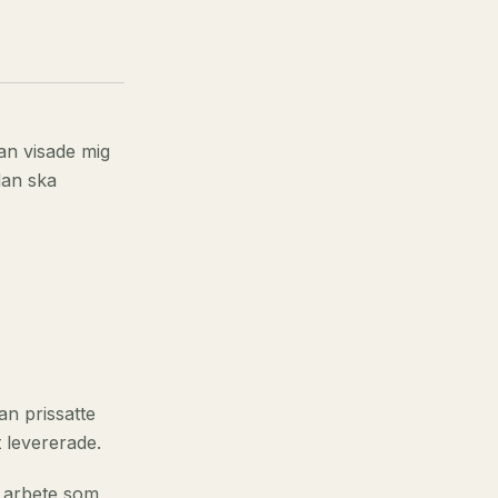
an visade mig
dan ska
an prissatte
 levererade.
r arbete som