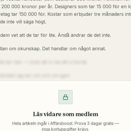
200 000 kronor per år. Designers som tar 15 000 för en l
tag tar 150 000 för. Kostar som erbjuder tre månaders int
e inte vill säga högt.
dem vet att de tar för lite. Ändå ändrar de det inte.
ällan om okunskap. Det handlar om något annat.
te tar mer — trots att vi vet att vi borde
 mönster jag ser om och om igen.
Läs vidare som medlem
Hela artikeln ingår i Affärsboost. Prova 3 dagar gratis —
inga kortuppgifter krävs.