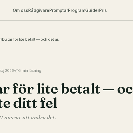
Om oss
Rådgivare
Promptar
Program
Guider
Pris
r
/
Du tar för lite betalt — och det är inte ditt fel
·
maj 2026
5
min läsning
r för lite betalt — o
te ditt fel
tt ansvar att ändra det.