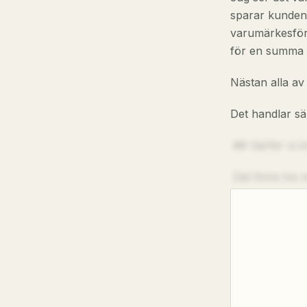
sparar kunden 
varumärkesföre
för en summa d
Nästan alla av 
Det handlar s
## Varför vi in
Det finns tre