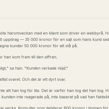
möte häromveckan med en klient som driver en webbyrå. H
 ett uppdrag — 35 000 kronor för en sajt som hans kund se
 egna kunder 50 000 kronor för att stå på.
r han kom fram till den siffran.
ligt," sa han. "Kunden verkade nöjd."
lltid svaret. Och det är ett dyrt svar.
te att han tog för lite. Det är varför han tog det han tog. H
 kunden inte reagerade på, inte baserat på vad han faktiskt
rje vecka. Konsulter som debiterar 800 kronor i timmen fö