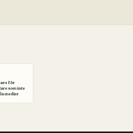
varo för
are som inte
ala medier