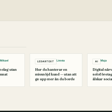
Mikael
Linnéa
Maja
LEDARTEXT
AI
 bolag utan
Hur du hanterar en
Digital när
annat
missnöjd kund — utan att
soloföretag
ge upp mer än du borde
älskar soci