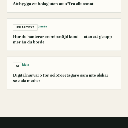
Att bygga ett bolag utan att offra allt annat
Linnéa
LEDARTEXT
Hur du hanterar en missnöjd kund — utan att ge upp
mer än du borde
Maja
AI
Digital närvaro för soloföretagare som inte älskar
sociala medier