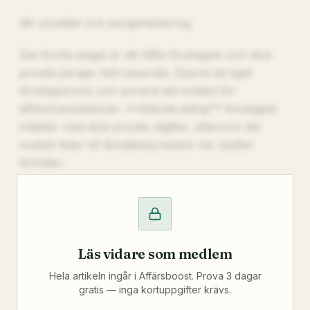
## Likviditet och pengahantering
Det första steget är att hålla företagets och dina
privata pengar helt separata. Öppna ett eget
företagskonto och använd det endast för
affärstransaktioner. **Blanda aldrig** företagets
intäkter med dina privata utgifter, eftersom det
snabbt leder till likviditetsproblem när skatter
förfaller.
Läs vidare som medlem
Hela artikeln ingår i Affärsboost. Prova 3 dagar
gratis — inga kortuppgifter krävs.