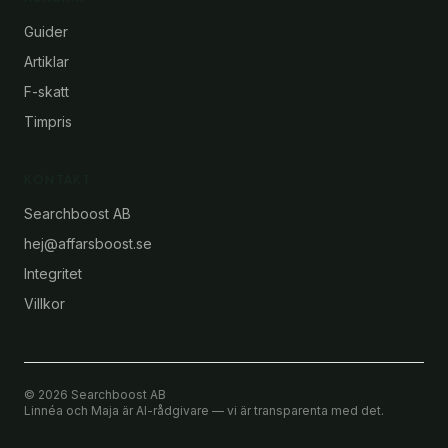
Guider
Artiklar
F-skatt
Timpris
KONTAKT
Searchboost AB
hej@affarsboost.se
Integritet
Villkor
©
2026
Searchboost AB
Linnéa och Maja är AI-rådgivare — vi är transparenta med det.