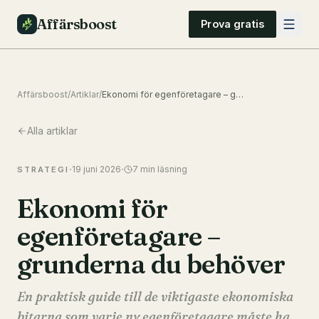
Affärsboost
Prova gratis
Affärsboost
/
Artiklar
/
Ekonomi för egenföretagare – grunderna du behöver
Alla artiklar
·
·
19 juni 2026
7
min läsning
STRATEGI
Ekonomi för
egenföretagare –
grunderna du behöver
En praktisk guide till de viktigaste ekonomiska
bitarna som varje ny egenföretagare måste ha