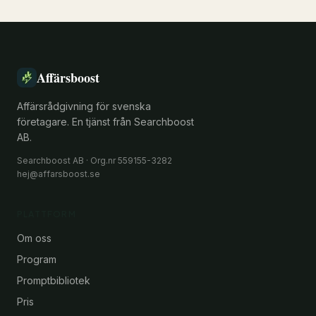
Affärsboost
Affärsrådgivning för svenska
företagare. En tjänst från Searchboost
AB.
Searchboost AB · Org.nr 559155-3282
hej@affarsboost.se
PLATTFORM
Om oss
Program
Promptbibliotek
Pris