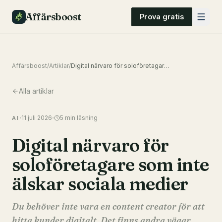
Affärsboost
Prova gratis
Affärsboost
/
Artiklar
/
Digital närvaro för soloföretagare som inte älskar sociala medier
Alla artiklar
·
·
11 juli 2026
5
min läsning
AI
Digital närvaro för
soloföretagare som inte
älskar sociala medier
Du behöver inte vara en content creator för att
hitta kunder digitalt. Det finns andra vägar.