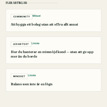
FLER ARTIKLAR
Mikael
COMMUNITY
Att bygga ett bolag utan att offra allt annat
Linnéa
LEDARTEXT
Hur du hanterar en missnöjd kund — utan att ge upp
mer än du borde
Linnéa
MINDSET
Balans som inte är en lögn