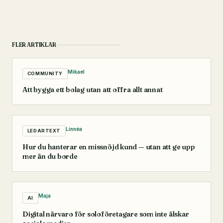
FLER ARTIKLAR
Mikael
COMMUNITY
Att bygga ett bolag utan att offra allt annat
Linnéa
LEDARTEXT
Hur du hanterar en missnöjd kund — utan att ge upp
mer än du borde
Maja
AI
Digital närvaro för soloföretagare som inte älskar