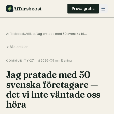
Affärsboost
Prova gratis
Affärsboost
/
Artiklar
/
Jag pratade med 50 svenska företagare — det vi inte väntade oss höra
Alla artiklar
·
·
27 maj 2026
5
min läsning
COMMUNITY
Jag pratade med 50
svenska företagare —
det vi inte väntade oss
höra