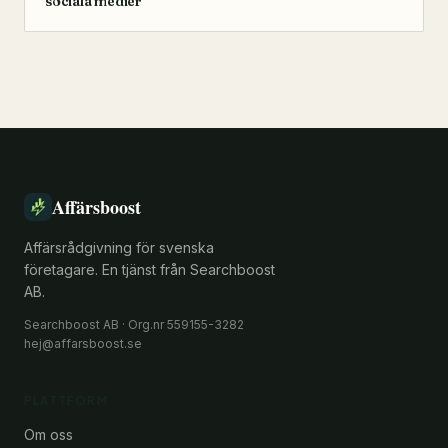
sociala medier
Affärsboost
Affärsrådgivning för svenska
företagare. En tjänst från Searchboost
AB.
Searchboost AB · Org.nr 559155-3282
hej@affarsboost.se
PLATTFORM
Om oss