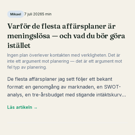
7 juli 2026
5
min
Mikael
Varför de flesta affärsplaner är
meningslösa — och vad du bör göra
istället
Ingen plan överlever kontakten med verkligheten. Det är
inte ett argument mot planering — det är ett argument mot
fel typ av planering.
De flesta affärsplaner jag sett följer ett bekant
format: en genomgång av marknaden, en SWOT-
analys, en tre-årsbudget med stigande intäktskurva,
och ett stycke om hur bolaget ska differentiera sig.
Läs artikeln →