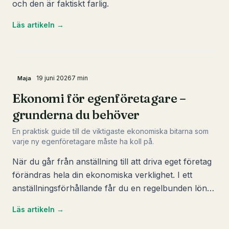
och den är faktiskt farlig.
Läs artikeln →
19 juni 2026
7
min
Maja
Ekonomi för egenföretagare –
grunderna du behöver
En praktisk guide till de viktigaste ekonomiska bitarna som
varje ny egenföretagare måste ha koll på.
När du går från anställning till att driva eget företag
förändras hela din ekonomiska verklighet. I ett
anställningsförhållande får du en regelbunden lön
som redan har skatt och arbetsgivaravgifter dragen,
Läs artikeln →
och du behöver sällan tänka på moms,
preliminärskatt eller hur företagets pengar ska