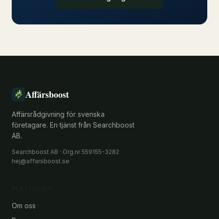
Affärsboost
Affärsrådgivning för svenska
företagare. En tjänst från Searchboost
AB.
Searchboost AB · Org.nr 559155-3282
hej@affarsboost.se
PLATTFORM
Om oss