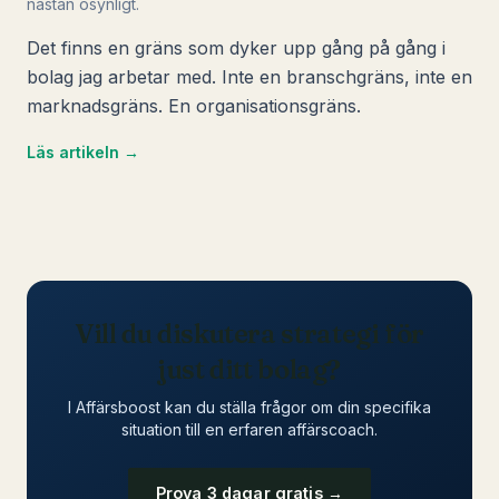
nästan osynligt.
Det finns en gräns som dyker upp gång på gång i
bolag jag arbetar med. Inte en branschgräns, inte en
marknadsgräns. En organisationsgräns.
Läs artikeln →
Vill du diskutera
strategi
för
just ditt bolag?
I Affärsboost kan du ställa frågor om din specifika
situation till en erfaren affärscoach.
Prova 3 dagar gratis →