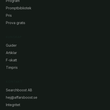
Program
Promptbibliotek
Pris
Prova gratis
KUNSKAP
Guider
Artiklar
F-skatt
Timpris
KONTAKT
Searchboost AB
hej@affarsboost.se
Integritet