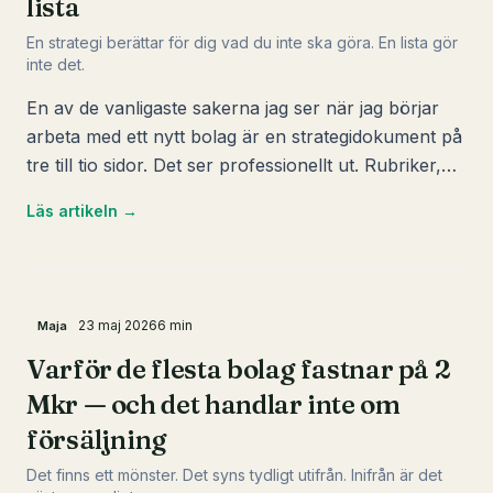
lista
approach och säkerställa att varje timma du lägger
på kundanskaffning ger ett mätbart avkastning.
En strategi berättar för dig vad du inte ska göra. En lista gör
inte det.
En av de vanligaste sakerna jag ser när jag börjar
arbeta med ett nytt bolag är en strategidokument på
tre till tio sidor. Det ser professionellt ut. Rubriker,
punktlistor, kvartalsmål.
Läs artikeln →
23 maj 2026
6
min
Maja
Varför de flesta bolag fastnar på 2
Mkr — och det handlar inte om
försäljning
Det finns ett mönster. Det syns tydligt utifrån. Inifrån är det