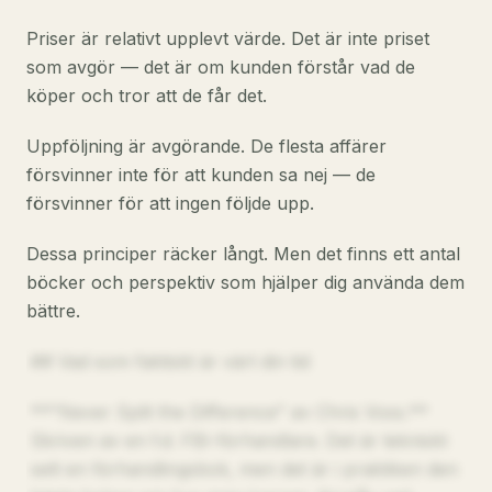
Priser är relativt upplevt värde. Det är inte priset
som avgör — det är om kunden förstår vad de
köper och tror att de får det.
Uppföljning är avgörande. De flesta affärer
försvinner inte för att kunden sa nej — de
försvinner för att ingen följde upp.
Dessa principer räcker långt. Men det finns ett antal
böcker och perspektiv som hjälper dig använda dem
bättre.
## Vad som faktiskt är värt din tid
**"Never Split the Difference" av Chris Voss.**
Skriven av en f.d. FBI-förhandlare. Det är tekniskt
sett en förhandlingsbok, men det är i praktiken den