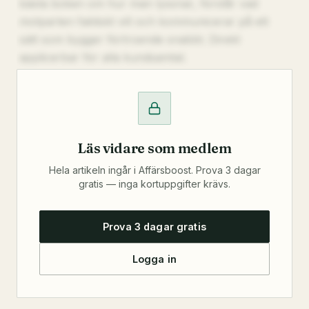
bästa boken om hur man lyssnar, förstår vad
motparten faktiskt vill och kommunicerar på ett
sätt som bygger förtroende snabbt. Direkt
applicerbar för alla kundsamtal.
Läs vidare som medlem
Hela artikeln ingår i Affärsboost. Prova 3 dagar
gratis — inga kortuppgifter krävs.
Prova 3 dagar gratis
Logga in