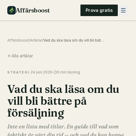
Affärsboost
Prova gratis
Affärsboost
/
Artiklar
/
Vad du ska läsa om du vill bli bättre på försäljning
Alla artiklar
·
·
24 juni 2026
5
min läsning
STRATEGI
Vad du ska läsa om du
vill bli bättre på
försäljning
Inte en lista med titlar. En guide till vad som
faktiskt är värt din tid — och vad du kan hoppa