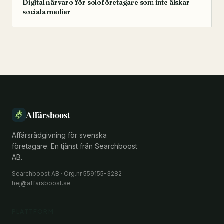
Digital närvaro för soloföretagare som inte älskar
sociala medier
Affärsboost
Affärsrådgivning för svenska
företagare. En tjänst från Searchboost
AB.
Searchboost AB · Org.nr 559155-3282
hej@affarsboost.se
PLATTFORM