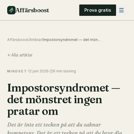
Affärsboost
Prova gratis
Affärsboost
/
Artiklar
/
Impostorsyndromet — det mönstret ingen pratar om
Alla artiklar
·
·
12 juni 2026
5
min läsning
MINDSET
Impostorsyndromet —
det mönstret ingen
pratar om
Det är inte ett tecken på att du saknar
kompetens. Det är ett tecken på att du bryr dig