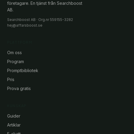
företagare. En tjänst från Searchboost
AB.
Searchboost AB · Org.nr 559155-3282
hej@affarsboost.se
PLATTFORM
Om oss
Program
Promptbibliotek
Pris
Prova gratis
KUNSKAP
Guider
Artiklar
F-skatt