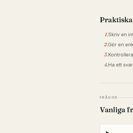
Praktiska
1
.
Skriv en in
2
.
Gör en enk
3
.
Kontroller
4
.
Ha ett sva
FRÅGOR
Vanliga f