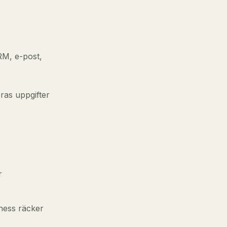
RM, e-post,
ras uppgifter
r
iness räcker