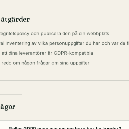
 åtgärder
tegritetspolicy och publicera den på din webbplats
el inventering av vilka personuppgifter du har och var de f
a att dina leverantörer är GDPR-kompatibla
r redo om någon frågar om sina uppgifter
rågor
Gäller GDPR även mig om jag bara har tio kunder?