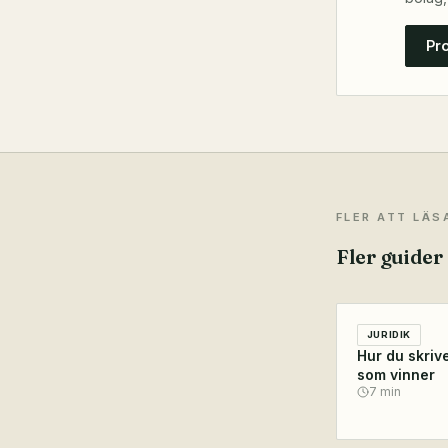
Pr
FLER ATT LÄS
Fler guider
JURIDIK
Hur du skrive
som vinner
7
min