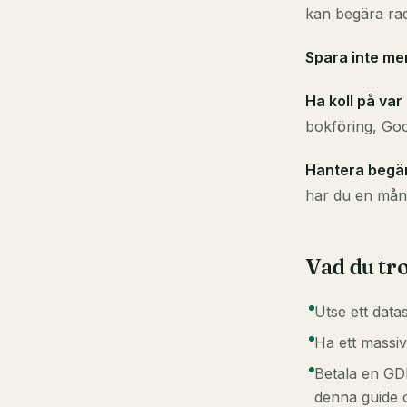
kan begära rad
Spara inte me
Ha koll på var
bokföring, Goo
Hantera begär
har du en måna
Vad du tr
Utse ett dat
Ha ett massi
Betala en GDP
denna guide o