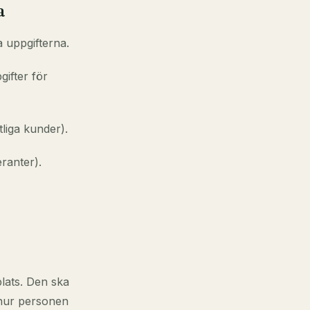
a
a uppgifterna.
gifter för
tliga kunder).
ranter).
plats. Den ska
 hur personen