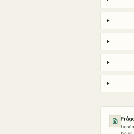
Frågo
Linnéa
bolag,