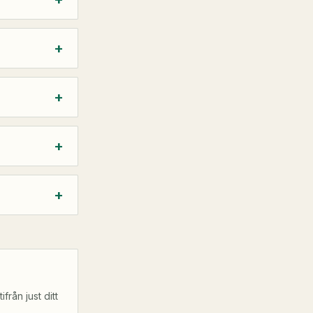
+
+
+
+
från just ditt