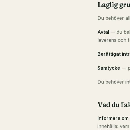
Laglig gr
Du behöver all
Avtal
— du behö
leverans och f
Berättigat int
Samtycke
— pe
Du behöver int
Vad du fa
Informera om 
innehålla: vem