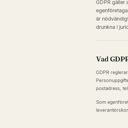
GDPR gäller a
egenföretagar
är nödvändigt
drunkna i juri
Vad GDPR 
GDPR reglerar 
Personuppgifte
postadress, te
Som egenföret
leverantörskont