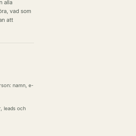
 alla
göra, vad som
an att
erson: namn, e-
, leads och