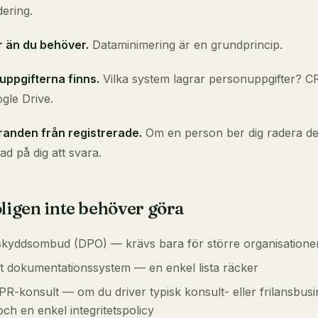
ering.
r än du behöver.
Dataminimering är en grundprincip.
 uppgifterna finns.
Vilka system lagrar personuppgifter? C
gle Drive.
anden från registrerade.
Om en person ber dig radera de
d på dig att svara.
oligen inte behöver göra
askyddsombud (DPO) — krävs bara för större organisatione
vt dokumentationssystem — en enkel lista räcker
R-konsult — om du driver typisk konsult- eller frilansbus
ch en enkel integritetspolicy