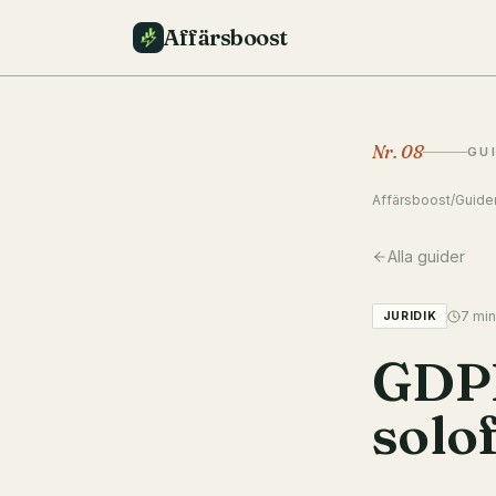
Affärsboost
Nr.
08
GU
Affärsboost
/
Guide
Alla guider
7
min
JURIDIK
GDPR
solo