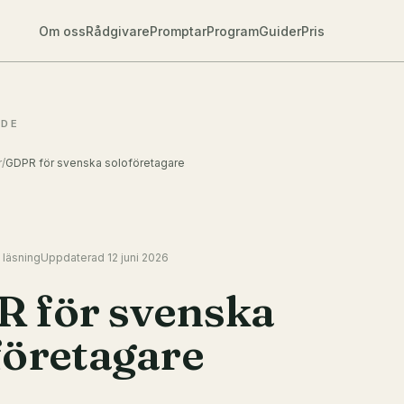
Om oss
Rådgivare
Promptar
Program
Guider
Pris
IDE
r
/
GDPR för svenska soloföretagare
 läsning
Uppdaterad
12 juni 2026
 för svenska
företagare