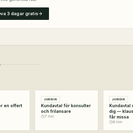
ova 3 dagar gratis
A
JURIDIK
JURIDIK
r en offert
Kundavtal för konsulter
Kundavtal 
och frilansare
dig — klaus
7
min
får missa
8
min