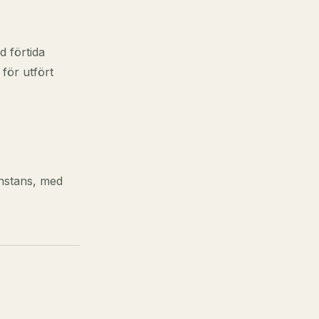
d förtida
för utfört
instans, med