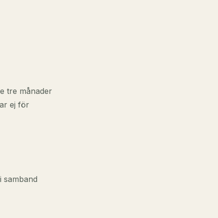
de tre månader
r ej för
s i samband