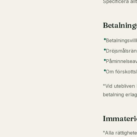
Specificera al
Betalning
Betalningsvil
Dröjsmålsränt
Påminnelseav
Om förskottsb
"Vid utebliven 
betalning erlag
Immaterie
"Alla rättighete