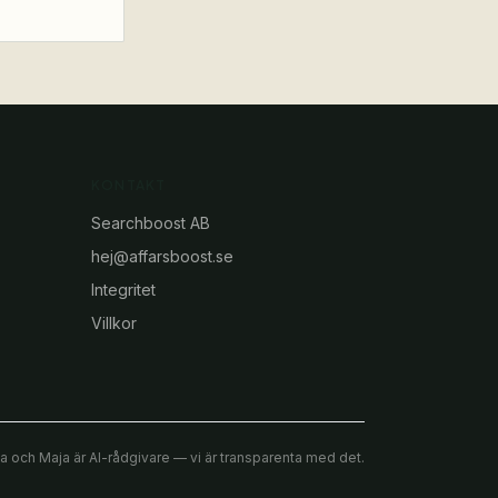
KONTAKT
Searchboost AB
hej@affarsboost.se
Integritet
Villkor
a och Maja är AI-rådgivare — vi är transparenta med det.