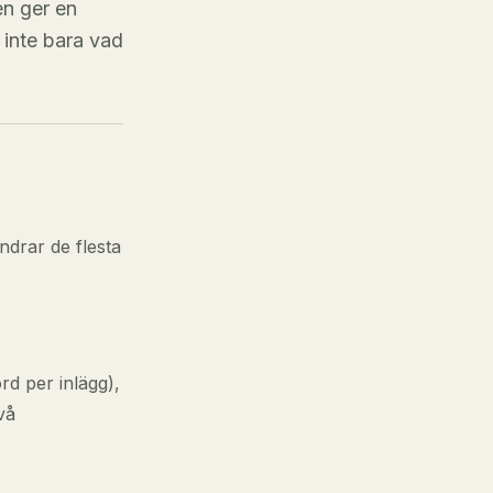
en ger en
inte bara vad
ndrar de flesta
d per inlägg),
vå