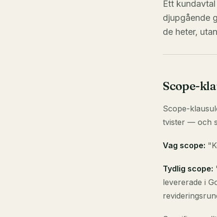
Ett kundavtal
djupgående ge
de heter, utan
Scope-klau
Scope-klausule
tvister — och 
Vag scope:
"K
Tydlig scope:
"
levererade i G
revideringsrun