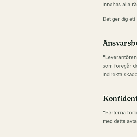
innehas alla r
Det ger dig ett
Ansvarsb
"Leverantörens
som föregår d
indirekta skado
Konfident
"Parterna förbi
med detta avtal