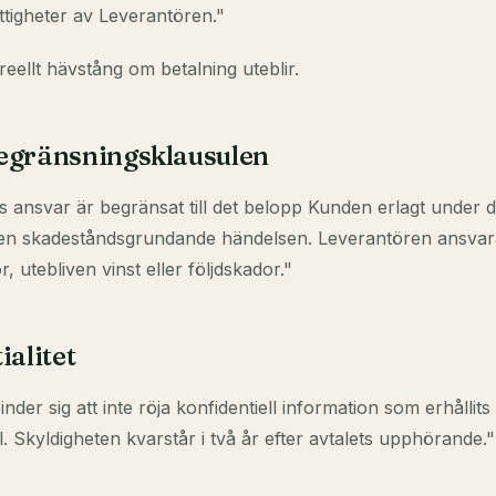
ättigheter av Leverantören."
 reellt hävstång om betalning uteblir.
egränsningsklausulen
 ansvar är begränsat till det belopp Kunden erlagt under 
en skadeståndsgrundande händelsen. Leverantören ansvara
r, utebliven vinst eller följdskador."
ialitet
nder sig att inte röja konfidentiell information som erhållit
. Skyldigheten kvarstår i två år efter avtalets upphörande."