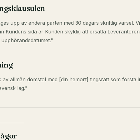
ngsklausulen
ägas upp av endera parten med 30 dagars skriftlig varsel. Vi
n Kundens sida är Kunden skyldig att ersätta Leverantören 
ll upphörandedatumet."
ning
s av allmän domstol med [din hemort] tingsrätt som första 
svensk lag."
rågor