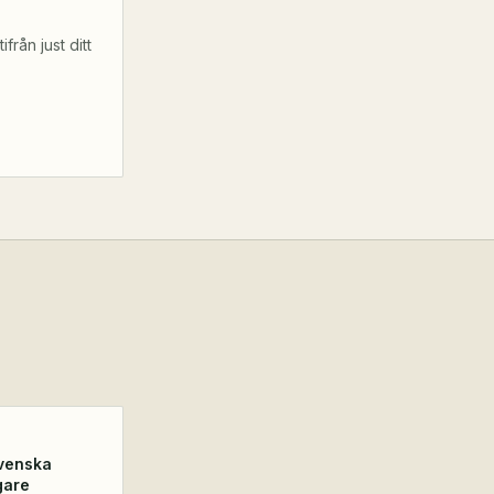
från just ditt
venska
gare