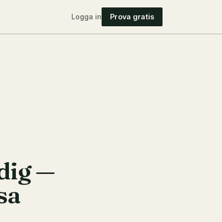
Logga in
Prova gratis
dig —
sa