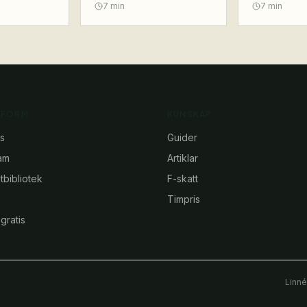
7
min
7
min
TFORM
KUNSKAP
s
Guider
am
Artiklar
bibliotek
F-skatt
Timpris
gratis
Linné