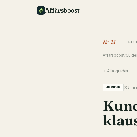
Affärsboost
Nr.
14
GUI
Affärsboost
/
Guide
Alla guider
8
min
JURIDIK
Kund
klaus