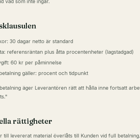
ltid vad som
inte
ingår.
sklausulen
lkor: 30 dagar netto är standard
a: referensräntan plus åtta procentenheter (lagstadgad)
gift: 60 kr per påminnelse
etalning gäller: procent och tidpunkt
betalning äger Leverantören rätt att hålla inne fortsatt arbete
ts."
lla rättigheter
r till levererat material överlåts till Kunden vid full betalning.