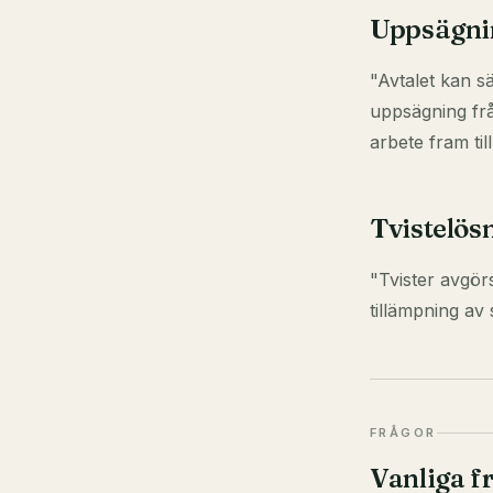
Uppsägni
"Avtalet kan s
uppsägning frå
arbete fram ti
Tvistelös
"Tvister avgör
tillämpning av 
FRÅGOR
Vanliga f