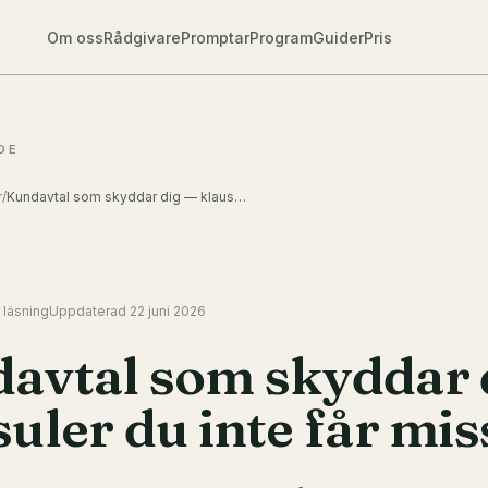
Om oss
Rådgivare
Promptar
Program
Guider
Pris
DE
r
/
Kundavtal som skyddar dig — klausuler du inte får missa
 läsning
Uppdaterad
22 juni 2026
avtal som skyddar 
uler du inte får mis