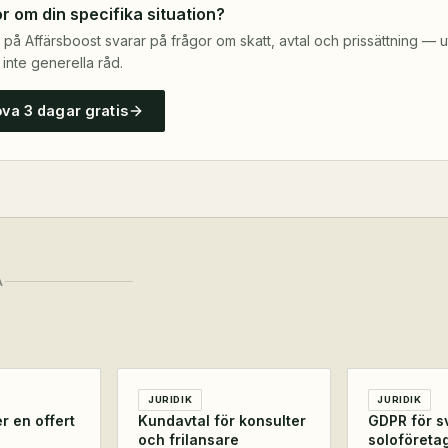
r om din specifika situation?
 på Affärsboost svarar på frågor om skatt, avtal och prissättning — uti
 inte generella råd.
ova 3 dagar gratis
A
JURIDIK
JURIDIK
r en offert
Kundavtal för konsulter
GDPR för s
och frilansare
soloföreta