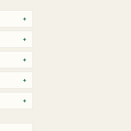
+
+
+
+
+