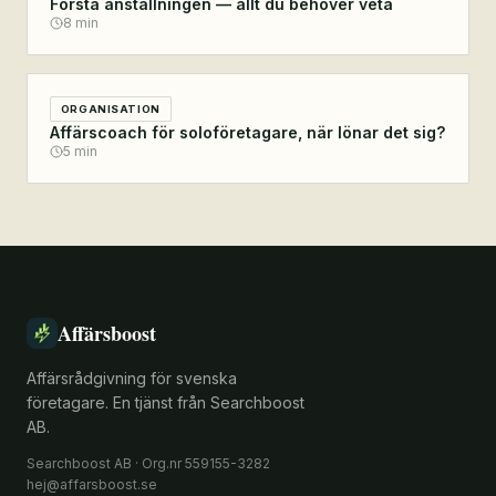
Första anställningen — allt du behöver veta
8
min
ORGANISATION
Affärscoach för soloföretagare, när lönar det sig?
5
min
Affärsboost
Affärsrådgivning för svenska
företagare. En tjänst från Searchboost
AB.
Searchboost AB · Org.nr 559155-3282
hej@affarsboost.se