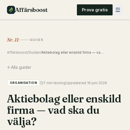
Affärsboost
Prova gratis
Nr.
11
GUIDE
Affärsboost
/
Guider
/
Aktiebolag eller enskild firma — vad ska du välja?
Alla guider
7
min läsning
Uppdaterad
16 juni 2026
ORGANISATION
Aktiebolag eller enskild
firma — vad ska du
välja?